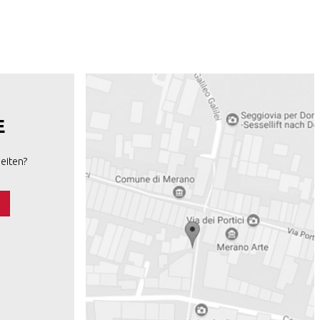
E
eiten?
s