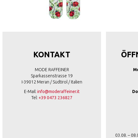
KONTAKT
ÖFF
MODE RAFFEINER
Mo
Sparkassenstrasse 19
I-39012 Meran / Südtirol / Italien
E-Mail:
info@moderaffeiner.it
Do
Tel:
+39 0473 236827
03.08. – 08