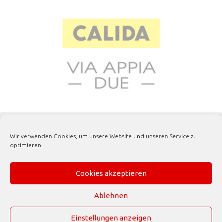
© 2023 RAFFEINER K.G.
MWST-NR. 00138860218
Wir verwenden Cookies, um unsere Website und unseren Service zu
optimieren.
PRIVACY & COOKIES
AGB
Cookies akzeptieren
VERSAND
ZAHLUNG
Ablehnen
SITEMAP
IMPRESSUM
Einstellungen anzeigen