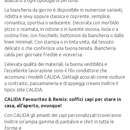
adattarsi a ogni tipologia di persona.
La biancheria da giorno è disponibile in numerose varianti,
ridotta e sexy oppure classica e coprente, semplice,
romantica, sportiva o seducente. Decorata con morbido
pizzo o ricamata, in cotone o in lucente viscosa, liscia o a
costina fine, con fiocchetti, bottoncini da biancheria o dalle
linee minimali. Con stampa o in tinta unita, dal tessuto
delicato o che conferisce una buona tenuta. Biancheria
calda per giornate fredde e viceversa.
L’elevata qualità dei materiali, la buona vestibilità e
l’eccellente lavorazione sono il filo conduttore che
accomuna i modelli CALIDA. Dettagli accurati come cuciture
a contrasto, passamaneria e drappeggi creano inoltre il
tipico stile CALIDA.
CALIDA Favourites & Remix: soffici capi per stare in
casa, all’aperto, ovunque!
Con CALIDA gli amanti dei capi personalizzati troveranno
inoltre un’ampia gamma di pantaloni e shirt in tutte le
forme e