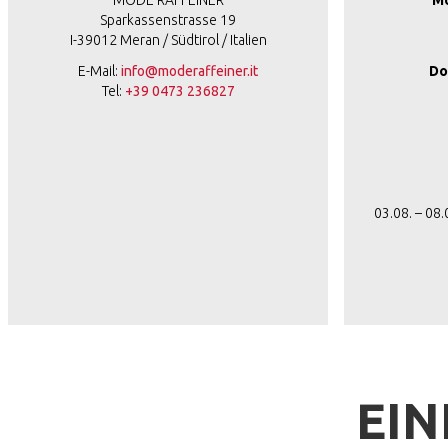
MODE RAFFEINER
Mo
Sparkassenstrasse 19
I-39012 Meran / Südtirol / Italien
E-Mail:
info@moderaffeiner.it
Do
Tel:
+39 0473 236827
03.08. – 08
EIN