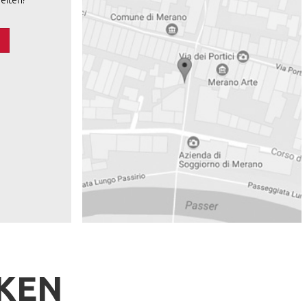
eiten?
s
RKEN