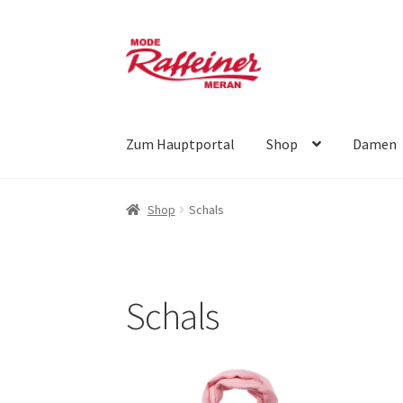
Zur
Zum
Navigation
Inhalt
springen
springen
Zum Hauptportal
Shop
Damen
Shop
Schals
Schals