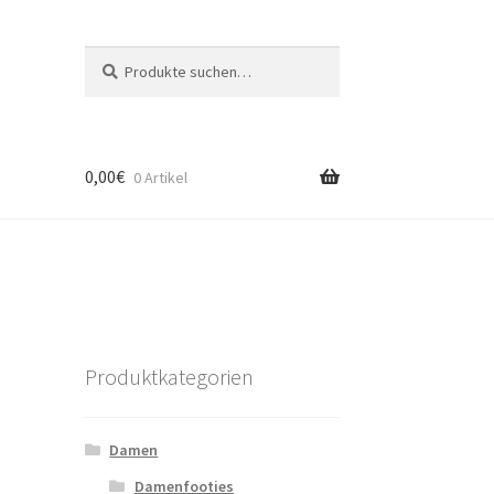
Suche
Suche
nach:
0,00
€
0 Artikel
Produktkategorien
Damen
Damenfooties