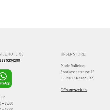
VICE HOTLINE
UNSER STORE:
377 5236288
Mode Raffeiner
Sparkassestrasse 19
I – 39012 Meran (BZ)
Öffnungszeiten
 Fr
0 – 12.00
0 – 17.00